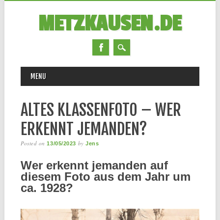
METZKAUSEN.DE
MAIN MENU
Skip
MENU
to
content
ALTES KLASSENFOTO – WER
ERKENNT JEMANDEN?
Posted on
by
13/05/2023
Jens
W
er erkennt jemanden auf
diesem Foto aus dem Jahr um
ca. 1928?