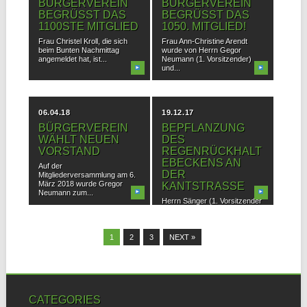
BÜRGERVEREIN
BÜRGERVEREIN
BEGRÜSST DAS 1
BEGRÜSST DAS 1
100STE MITGLIED
050. MITGLIED!
Frau Christel Kroll, die sich
Frau Ann-Christine Arendt
beim Bunten Nachmittag
wurde von Herrn Gegor
angemeldet hat, ist...
Neumann (1. Vorsitzender)
und...
06.04.18
19.12.17
BÜRGERVEREIN
BEPFLANZUNG
WÄHLT NEUEN
DES
VORSTAND
REGENRÜCKHALT
EBECKENS AN
Auf der
DER
Mitgliederversammlung am 6.
März 2018 wurde Gregor
KANTSTRASSE
Neumann zum...
Herrn Sänger (1. Vorsitzender
BVM) und der Sponser Herrn
Frithjof Gerstner...
1
2
3
NEXT »
CATEGORIES