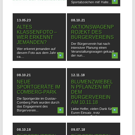
Sportabzeichen mit! Halte...
UHR
folgende Straßen nehmen am
Garagentrödel teil: Adolf-
Kolping-Str., Akazienweg, Am
13.05.23
08.10.21
Altenbruch, Am...
ALTES
AKTIONSWAGENP
KLASSENFOTO –
ROJEKT DES
WER ERKENNT
BÜRGERVEREINS
JEMANDEN?
Der Bürgerverein hat nach
intensiver Planung einen
Wer erkennt jemanden auf
Veranstaltungswagen gekauft,
diesem Foto aus dem Jahr um
der nun...
ca....
08.10.21
12.11.18
NEUE
BLUMENZWIEBEL
SPORTGERÄTE IM
N PFLANZEN MIT
COMBERG-PARK
DEM
BÜRGERVEREIN
Die Sportgeräte im Gustav-
AM 10.11.18
Comberg Park wurden durch
das Engagement des
Liebe Helfer, vielen Dank für
Bürgerverein...
Euren Einsatz, trotz
erschwerten Bedingungen.
Aber...
08.10.18
09.07.18