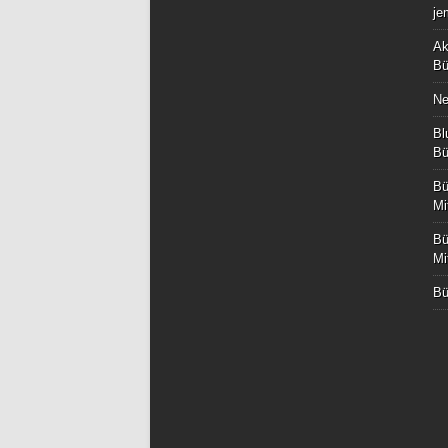
je
Ak
Bü
Ne
Bl
Bü
Bü
Mi
Bü
Mi
Bü