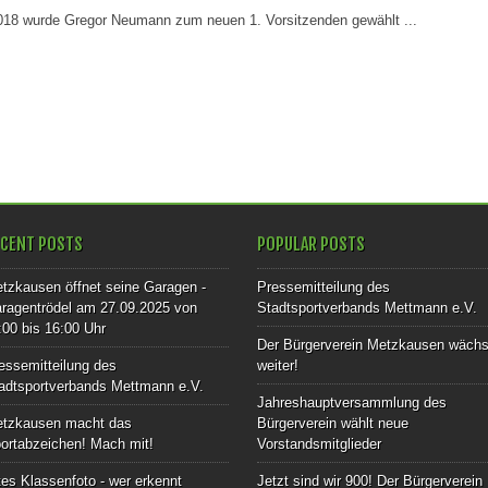
018 wurde Gregor Neumann zum neuen 1. Vorsitzenden gewählt ...
ECENT POSTS
POPULAR POSTS
tzkausen öffnet seine Garagen -
Pressemitteilung des
ragentrödel am 27.09.2025 von
Stadtsportverbands Mettmann e.V.
:00 bis 16:00 Uhr
Der Bürgerverein Metzkausen wächs
essemitteilung des
weiter!
adtsportverbands Mettmann e.V.
Jahreshauptversammlung des
tzkausen macht das
Bürgerverein wählt neue
ortabzeichen! Mach mit!
Vorstandsmitglieder
tes Klassenfoto - wer erkennt
Jetzt sind wir 900! Der Bürgerverein