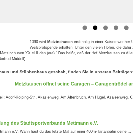
1090 wird
Metzinchusen
erstmalig in einer Kaiserswerther
Weißbrotspende erhalten. Unter den vielen Höfen, die dafür 
Metzinchusen XX ei II den (are).” Das heißt, daß der Hof Metzkausen zu Aller
rtrud Middell)
haus und Stübbenhaus geschah, finden Sie in unseren Beiträgen
Metzkausen öffnet seine Garagen – Garagentrödel am
il: Adolf-Kolping-Str., Akazienweg, Am Altenbruch, Am Hügel, Azaleenweg, C
ilung des Stadtsportverbands Mettmann e.V.
tmann e.V. Wann hast du das letzte Mal auf einer 400m-Tartanbahn deine ...