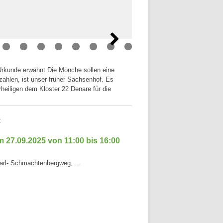
0
1
2
3
 Urkunde erwähnt Die Mönche sollen eine
zahlen, ist unser früher Sachsenhof. Es
heiligen dem Kloster 22 Denare für die
:
 27.09.2025 von 11:00 bis 16:00
arl- Schmachtenbergweg, ...