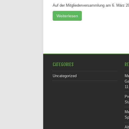
Auf der Mitgliederversammlung am 6. März 2
Weiterlesen
CATEGORIES
R
Uncategorized
Me
Ga
11
Pr
St
Me
Sp
Al